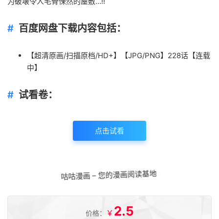
为破壊令人毛骨悚然的屋敷…!!
百度网盘下载内容包括：
【超清原画/扫描原档/
HD+
】【JPG/PNG】228话【连载
中】
试看卷：
点击试看
咕咕漫画 – 您的漫画阅读基地
2.5
￥
价格：