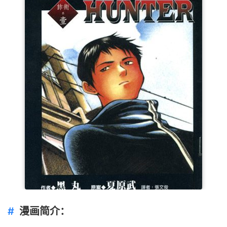
漫画简介：