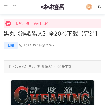
限时活动，漫画1元起！
限时特价购买终身会员享受全站免费体验！
限时活动，漫画1元起！
黑丸《诈欺猎人》全20卷下载【完结】
限时特价购买终身会员享受全站免费体验！
日漫
2023-10-19
2.04k
【中文/
完结
】
黑丸
《诈欺猎人》全20卷下载