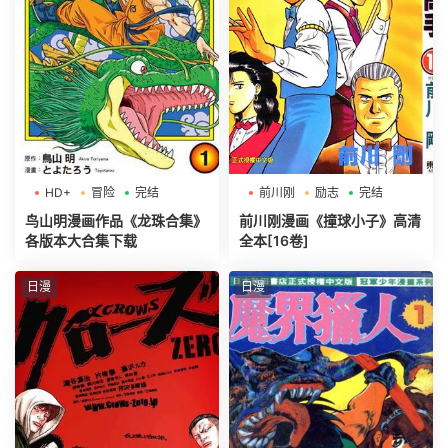
HD+
冒险
完结
前川刚
励志
完结
鸟山明漫画作品《龙珠合集》
前川刚漫画《撞球小子》高清
各版本大合集下载
全本[16卷]
日漫
日漫