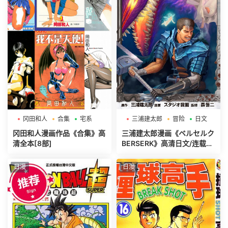
冈田和人
合集
宅系
三浦建太郎
冒险
日文
冈田和人漫画作品《合集》高
三浦建太郎漫画《ベルセルク
清全本[8部]
BERSERK》高清日文/连载中
[第01-42巻]
日漫
日漫