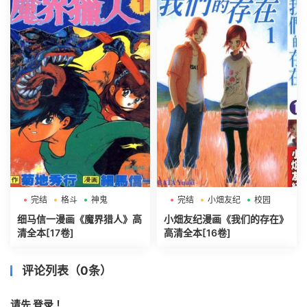
完结
格斗
神鬼
完结
小畑友纪
校园
细马信一漫画《魔界猎人》高
小畑友纪漫画《我们的存在》
清全本[17卷]
高清全本[16卷]
评论列表（0条）
请先
登录
！