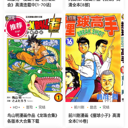
会》高清连载中[1-70话]
清全本[8部]
日漫
日漫
HD+
冒险
完结
前川刚
励志
完结
鸟山明漫画作品《龙珠合集》
前川刚漫画《撞球小子》高清
各版本大合集下载
全本[16卷]