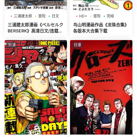
三浦建太郎
冒险
日文
HD+
冒险
完结
三浦建太郎漫画《ベルセルク
鸟山明漫画作品《龙珠合集》
BERSERK》高清日文/连载中
各版本大合集下载
[第01-42巻]
日漫
日漫