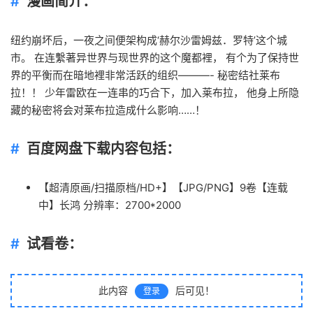
漫画简介：
纽约崩坏后，一夜之间便架构成‘赫尔沙雷姆兹．罗特’这个城
市。 在连繫著异世界与现世界的这个魔都裡， 有个为了保持世
界的平衡而在暗地裡非常活跃的组织———- 秘密结社莱布
拉！！ 少年雷欧在一连串的巧合下，加入莱布拉， 他身上所隐
藏的秘密将会对莱布拉造成什么影响……！
百度网盘下载内容包括：
【超清原画/扫描原档/
HD+
】【JPG/PNG】9卷【连载
中】长鸿 分辨率：2700*2000
试看卷：
此内容
后可见！
登录