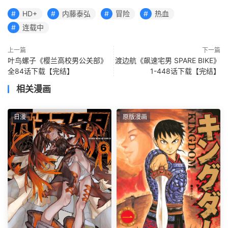
HD+
内藤泰弘
冒险
热血
连载中
上一篇
下一篇
叶鸟螺子《樱兰高校男公关部》
渡边航《飙速宅男 SPARE BIKE》
全84话下载【完结】
1-448话下载【完结】
相关漫画
日漫
原版漫画