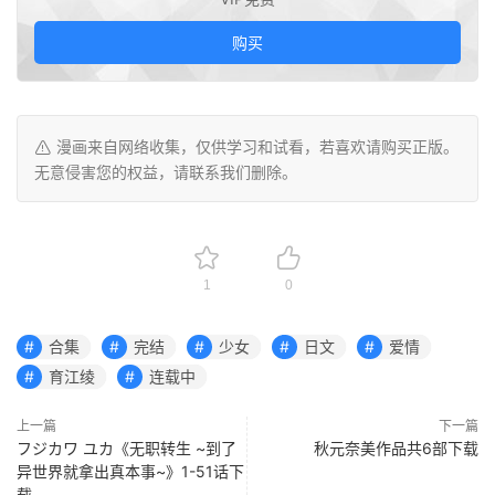
购买
漫画来自网络收集，仅供学习和试看，若喜欢请购买正版。
无意侵害您的权益，请联系我们删除。
1
0
合集
完结
少女
日文
爱情
育江绫
连载中
上一篇
下一篇
フジカワ ユカ《无职转生 ~到了
秋元奈美作品共6部下载
异世界就拿出真本事~》1-51话下
载