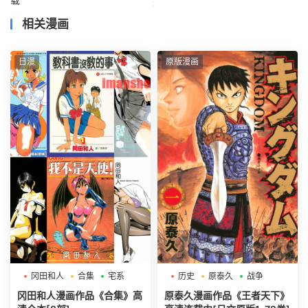
相关漫画
日漫
原版漫画
冈田和人
合集
宅系
历史
原泰久
战争
冈田和人漫画作品《合集》高
原泰久漫画作品《王者天下》