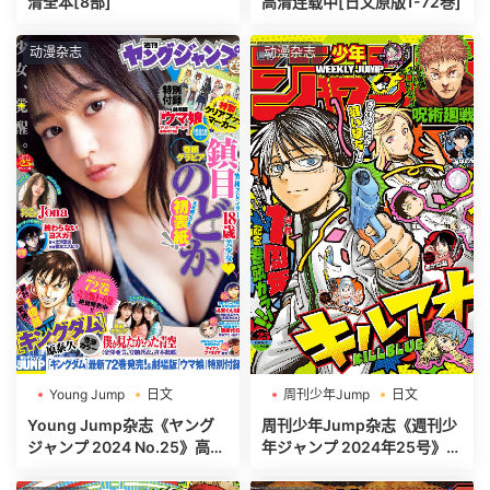
清全本[8部]
高清连载中[日文原版1-72巻]
动漫杂志
动漫杂志
Young Jump
日文
周刊少年Jump
日文
週刊ヤングジャンプ
週刊少年ジャンプ
Young Jump杂志《ヤング
周刊少年Jump杂志《週刊少
ジャンプ 2024 No.25》高清
年ジャンプ 2024年25号》高
全本[497P]
清全本[485P]