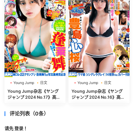
Young Jump
日文
Young Jump
日文
週刊ヤングジャンプ
週刊ヤングジャンプ
Young Jump杂志《ヤング
Young Jump杂志《ヤング
ジャンプ 2024 No.17》高清
ジャンプ 2024 No.16》高清
全本[465P]
全本[500P]
评论列表（0条）
请先
登录
！