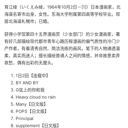
育江绫（いくえみ綾，1964年10月2日－[1]）日本漫画家，北
海道名寄市出身，女性。东海大学附属第四高等学校毕业。现
居北海道札幌市；已婚。
获得小学馆第四十五界漫画赏（
少女
部门）的少女漫画家，著
有好几部描绘现代都市青年心路历程漫画的偏气质性的冷门少
产作者，有着清秀自然、简洁洗练的画风，笔下的人物通透温
柔，真实而迷人；擅长描绘普通人之间的情感，并非故意卖弄
哀愁，偶有出彩的无厘头。
1日2回【
连载中
】
BY AND BY
G弦上的你和我
Heavy cloud no rain
Many【日文版】
POPS【日文版】
Principal
supplement【日文版】