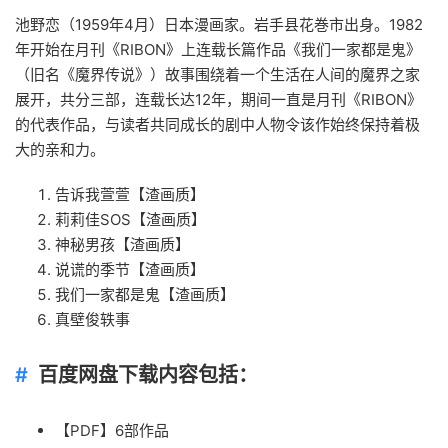
池野恋（1959年4月）日本漫画家。岩手县花巻市出身。1982
年开始在月刊《RIBON》上连载长篇作品《我们一家都是鬼》
（旧名《魔界传说》）故事围绕着一个生活在人间的魔界之家
展开，共分三部，连载长达12年，期间一直是月刊《RIBON》
的代表作品，与读者共同成长的剧中人物令该作始终保持着极
大的亲和力。
告诉我萱萱【渣画质】
莉莉佳SOS【渣画质】
神秘男孩【渣画质】
说谎的季节【渣画质】
我们一家都是鬼【渣画质】
真壁俊轶事
百度网盘下载内容包括：
【PDF】6部作品