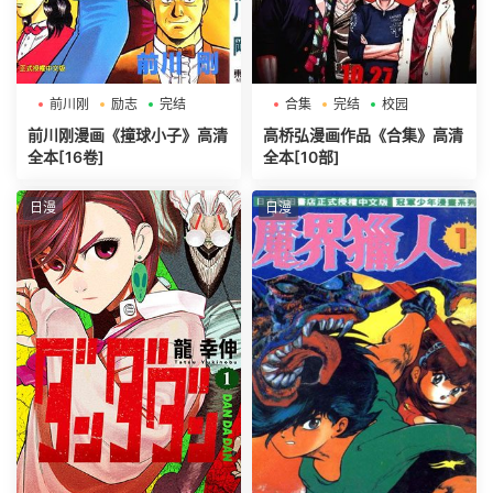
前川刚
励志
完结
合集
完结
校园
前川刚漫画《撞球小子》高清
高桥弘漫画作品《合集》高清
全本[16卷]
全本[10部]
日漫
日漫