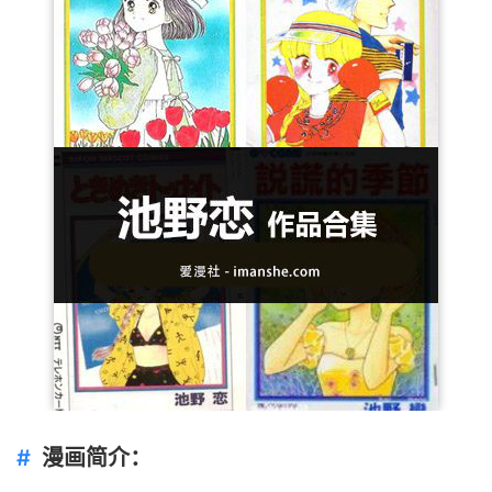
漫画简介：