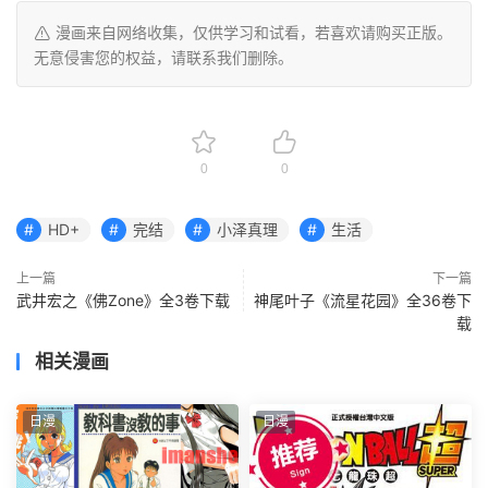
漫画来自网络收集，仅供学习和试看，若喜欢请购买正版。
无意侵害您的权益，请联系我们删除。
0
0
HD+
完结
小泽真理
生活
上一篇
下一篇
武井宏之《佛Zone》全3卷下载
神尾叶子《流星花园》全36卷下
载
相关漫画
日漫
日漫