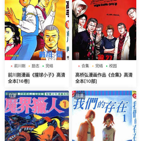
前川刚
励志
完结
合集
完结
校园
前川刚漫画《撞球小子》高清
高桥弘漫画作品《合集》高清
全本[16卷]
全本[10部]
日漫
日漫