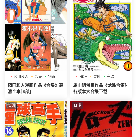
冈田和人
合集
宅系
HD+
冒险
完结
冈田和人漫画作品《合集》高
鸟山明漫画作品《龙珠合集》
清全本[8部]
各版本大合集下载
日漫
日漫