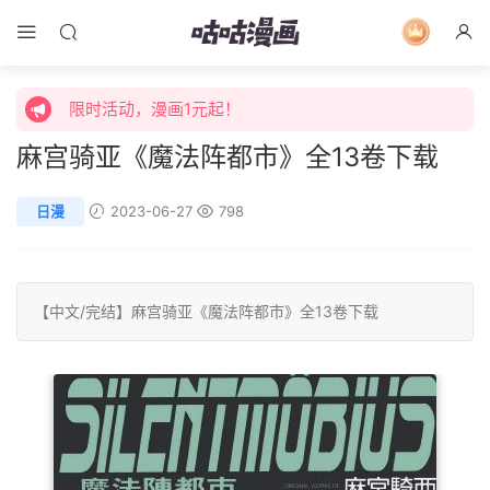
限时活动，漫画1元起！
限时特价购买终身会员享受全站免费体验！
限时活动，漫画1元起！
麻宫骑亚《魔法阵都市》全13卷下载
限时特价购买终身会员享受全站免费体验！
日漫
2023-06-27
798
【中文/
完结
】
麻宫骑亚
《
魔法
阵都市》全13卷下载