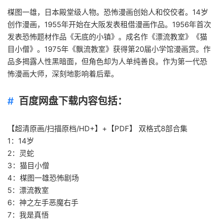
楳图一雄，日本殿堂级人物。
恐怖
漫画创始人和佼佼者。14岁
创作漫画，1955年开始在大阪发表租借漫画作品。1956年首次
发表恐怖题材作品《无底的小镇》。成名作《漂流教室》《猫
目小僧》。1975年《飘流教室》获得第20届小学馆漫画赏。作
品多揭露人性黑暗面，但角色却为人单纯善良。作为第一代恐
怖漫画大师，深刻地影响着后辈。
百度网盘下载内容包括：
【
超清原画/扫描原档/
HD+
】+【PDF】 双格式8部合集
1：14岁
2：灵蛇
3：猫目小僧
4：楳图一雄恐怖剧场
5：漂流教室
6：神之左手恶魔右手
7：我是真悟