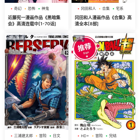
奇幻
恐怖
神鬼
冈田和人
合集
宅系
近藤宪一漫画作品《黑暗集
冈田和人漫画作品《合集》高
会》高清连载中[1-70话]
清全本[8部]
原版漫画
日漫
三浦建太郎
冒险
日文
HD+
冒险
完结