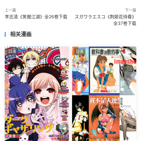
上一篇
下一篇
李志清《笑傲江湖》全26卷下载
スガワラエスコ《荆姬花待春》
全37卷下载
相关漫画
日漫
日漫