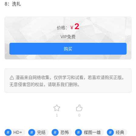
8：洗礼
2
￥
价格：
VIP免费
购买
漫画来自网络收集，仅供学习和试看，若喜欢请购买正版。
无意侵害您的权益，请联系我们删除。
1
0
HD+
完结
恐怖
楳图一雄
经典