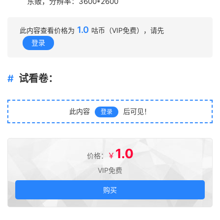
东贩，分辨率：3600*2600
1.0
此内容查看价格为
咕币（VIP免费），请先
登录
试看卷：
此内容
后可见！
登录
1.0
￥
价格：
VIP免费
购买