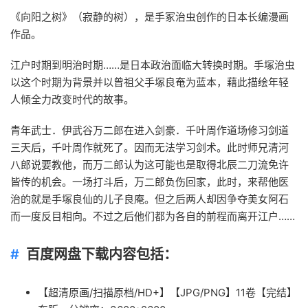
《向阳之树》（寂静的树），是手冢治虫创作的日本长编漫画
作品。
江户时期到明治时期……是日本政治面临大转换时期。手塚治虫
以这个时期为背景并以曾祖父手塚良奄为蓝本，藉此描绘年轻
人倾全力改变时代的故事。
青年武士．伊武谷万二郎在进入剑豪．千叶周作道场修习剑道
三天后，千叶周作就死了。因而无法学习剑术。此时师兄清河
八郎说要教他，而万二郎认为这可能也是取得北辰二刀流免许
皆传的机会。一场打斗后，万二郎负伤回家，此时，来帮他医
治的就是手塚良仙的儿子良庵。但之后两人却因争夺美女阿石
而一度反目相向。不过之后他们都为各自的前程而离开江户……
百度网盘下载内容包括：
【
超清原画/扫描原档/
HD+
】【JPG/PNG】11卷【完结】