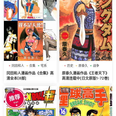
冈田和人
合集
宅系
历史
原泰久
战争
冈田和人漫画作品《合集》高
原泰久漫画作品《王者天下》
清全本[8部]
高清连载中[日文原版1-72巻]
日漫
日漫