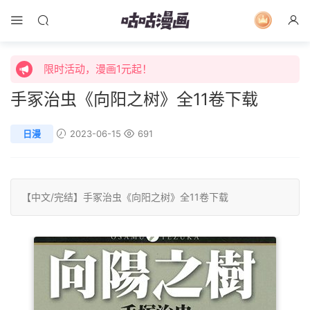
限时活动，漫画1元起！
限时特价购买终身会员享受全站免费体验！
限时活动，漫画1元起！
手冢治虫《向阳之树》全11卷下载
限时特价购买终身会员享受全站免费体验！
日漫
2023-06-15
691
【中文/
完结
】
手冢治虫
《向阳之树》全11卷下载