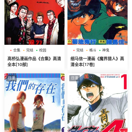
合集
完结
校园
完结
格斗
神鬼
高桥弘漫画作品《合集》高清
细马信一漫画《魔界猎人》高
全本[10部]
清全本[17卷]
日漫
日漫