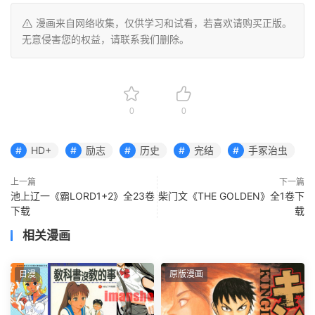
漫画来自网络收集，仅供学习和试看，若喜欢请购买正版。
无意侵害您的权益，请联系我们删除。
0
0
HD+
励志
历史
完结
手冢治虫
上一篇
下一篇
池上辽一《霸LORD1+2》全23卷
柴门文《THE GOLDEN》全1卷下
下载
载
相关漫画
日漫
原版漫画