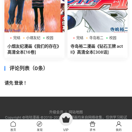
完结
小畑友纪
校园
完结
寺岛裕二
校园
小畑友纪漫画《我们的存在》
寺岛裕二漫画《钻石王牌 act
高清全本[16卷]
Ⅱ》高清全本[308话]
评论列表（0条）
请先
登录
！
升级会员 丨
网站地图
Copyright ©咕咕漫画 ©2018-2023 本站漫画均来自网络收集，仅供学习和试
看用，若喜欢请支持购买正版漫画。
VIP
首页
发现
求书
我的