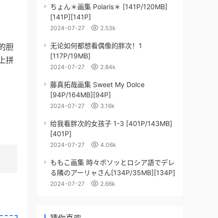
ちょん＊画集 Polaris＊ [141P/120MB]
[141P][141P]
2024-07-27
2.53k
无论如何都想看偶像的胖次！1
的胆
[117P/19MB]
上拼
2024-07-27
2.84k
藤真拓哉画集 Sweet My Dolce
[94P/164MB][94P]
2024-07-27
3.16k
给我看胖次的女孩子 1-3 [401P/143MB]
[401P]
2024-07-27
4.06k
ももこ画集 時々ボソッとロシア語でデレ
る隣のアーリャさん[134P/35MB][134P]
2024-07-27
2.66k