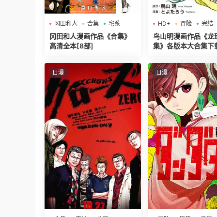
冈田和人
合集
宅系
HD+
冒险
完结
冈田和人漫画作品《合集》
鸟山明漫画作品《龙
高清全本[8部]
集》各版本大合集下
日漫
日漫