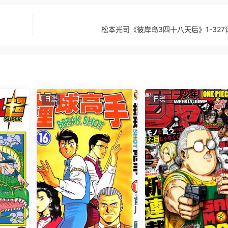
松本光司《彼岸岛3四十八天后》1-327
日漫
日漫