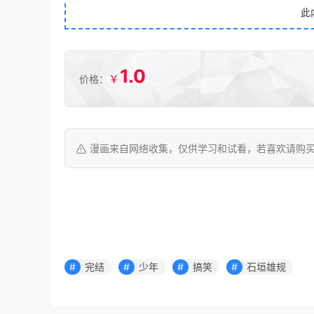
此
1.0
￥
价格：
漫画来自网络收集，仅供学习和试看，若喜欢请购
完结
少年
搞笑
石垣雄规