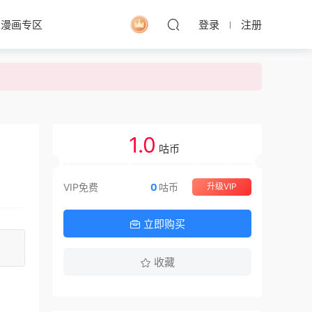
求漫画专区
登录
注册
1.0
咕币
VIP免费
0
咕币
升级VIP
立即购买
收藏