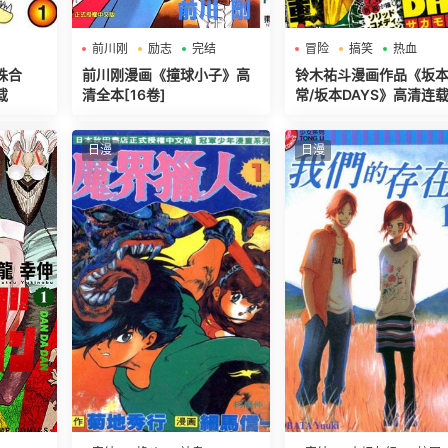
前川刚
励志
完结
冒险
搞笑
热血
珠合
前川刚漫画《撞球小子》高
铃木祐斗漫画作品《坂
载
清全本[16卷]
常/坂本DAYS》高清连
[1-156话]
日漫
日漫