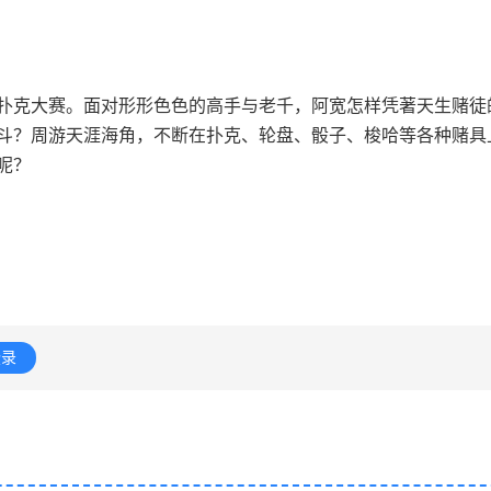
扑克大赛。面对形形色色的高手与老千，阿宽怎样凭著天生赌徒
斗？周游天涯海角，不断在扑克、轮盘、骰子、梭哈等各种赌具
呢？
登录