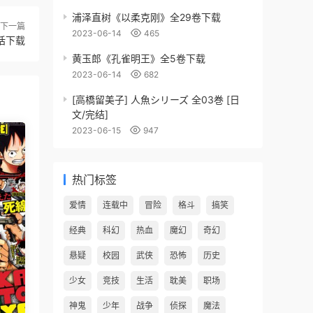
浦泽直树《以柔克刚》全29卷下载
下一篇
2023-06-14
465
话下载
黄玉郎《孔雀明王》全5卷下载
2023-06-14
682
[高橋留美子] 人魚シリーズ 全03巻 [日
文/完结]
2023-06-15
947
热门标签
爱情
连载中
冒险
格斗
搞笑
经典
科幻
热血
魔幻
奇幻
悬疑
校园
武侠
恐怖
历史
少女
竞技
生活
耽美
职场
神鬼
少年
战争
侦探
魔法