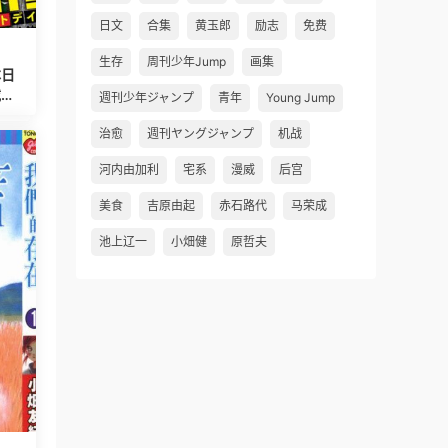
日文
合集
黄玉郎
励志
免费
生存
周刊少年Jump
画集
本日
载中
週刊少年ジャンプ
青年
Young Jump
治愈
週刊ヤングジャンプ
机战
河内由加利
宅系
漫威
后宫
美食
吉原由起
赤石路代
马荣成
池上辽一
小畑健
原哲夫