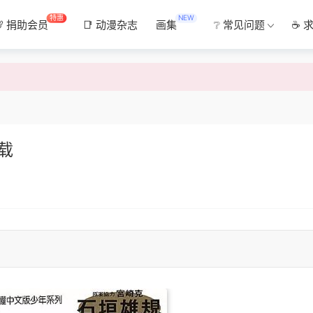
特惠
NEW
💯 捐助会员
📑 动漫杂志
画集
❔ 常见问题
☕ 
载