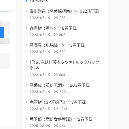
猜你喜欢
青山刚昌《名侦探柯南》1-1022话下载
2023-06-14
973
森秀树《墨攻》全8卷下载
2023-06-15
805
荻野真《电脑骑士》全3卷下载
2023-06-14
860
[日文/完结] [藤本タツキ] ルックバック
全1卷
2023-06-15
894
马荣成《英雄无泪》全203卷下载
2023-06-14
643
克亚树《3P开始了》全3卷下载
2023-06-15
1.04k
黄玉郎《竞雄女侠秋瑾》全2卷下载
2025-03-29
464