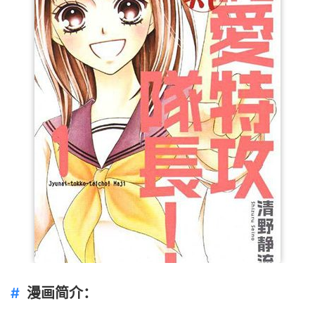
漫画简介：