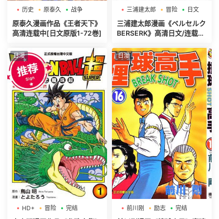
历史
原泰久
战争
三浦建太郎
冒险
日文
原泰久漫画作品《王者天下》
三浦建太郎漫画《ベルセルク
高清连载中[日文原版1-72巻]
BERSERK》高清日文/连载中
[第01-42巻]
日漫
日漫
HD+
冒险
完结
前川刚
励志
完结