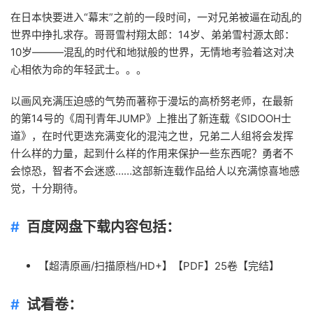
在日本快要进入“幕末”之前的一段时间，一对兄弟被逼在动乱的
世界中挣扎求存。哥哥雪村翔太郎：14岁、弟弟雪村源太郎：
10岁———混乱的时代和地狱般的世界，无情地考验着这对决
心相依为命的年轻武士。。。
以画风充满压迫感的气势而著称于漫坛的高桥努老师，在最新
的第14号的《周刊青年JUMP》上推出了新连载《SIDOOH士
道》，在时代更迭充满变化的混沌之世，兄弟二人组将会发挥
什么样的力量，起到什么样的作用来保护一些东西呢？勇者不
会惊恐，智者不会迷惑……这部新连载作品给人以充满惊喜地感
觉，十分期待。
百度网盘下载内容包括：
【
超清原画/扫描原档/
HD+
】【PDF】25卷【完结】
试看卷：