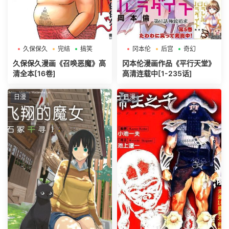
久保保久
完结
搞笑
冈本伦
后宫
奇幻
久保保久漫画《召唤恶魔》高
冈本伦漫画作品《平行天堂》
清全本[16卷]
高清连载中[1-235话]
日漫
日漫