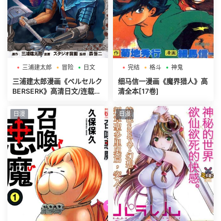
三浦建太郎
冒险
日文
完结
格斗
神鬼
三浦建太郎漫画《ベルセルク
细马信一漫画《魔界猎人》高
BERSERK》高清日文/连载中
清全本[17卷]
[第01-42巻]
日漫
日漫