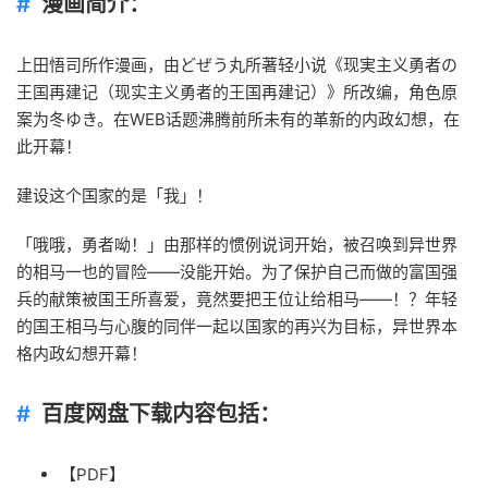
漫画简介：
上田悟司所作漫画，由どぜう丸所著轻小说《现実主义勇者の
王国再建记（现实主义勇者的王国再建记）》所改编，角色原
案为冬ゆき。在WEB话题沸腾前所未有的革新的内政幻想，在
此开幕！
建设这个国家的是「我」！
「哦哦，勇者呦！」由那样的惯例说词开始，被召唤到异世界
的相马一也的冒险――没能开始。为了保护自己而做的富国强
兵的献策被国王所喜爱，竟然要把王位让给相马——！？年轻
的国王相马与心腹的同伴一起以国家的再兴为目标，异世界本
格内政幻想开幕！
百度网盘下载内容包括：
【PDF】