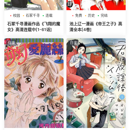
校园
石冢千寻
连载
免费
历史
完结
石冢千寻漫画作品《飞翔的魔
池上辽一漫画《帝王之子》高
女》高清连载中[1-61话]
清全本[4卷]
日漫
日漫