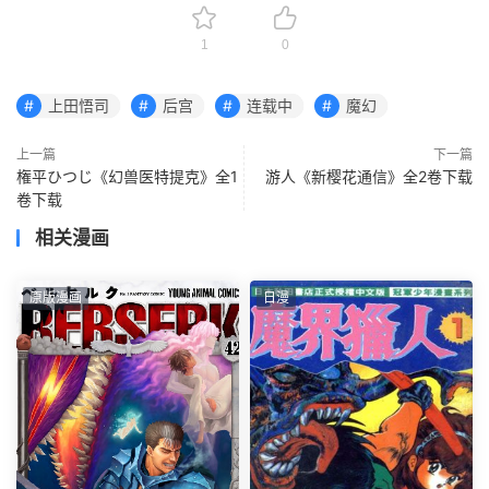
1
0
上田悟司
后宫
连载中
魔幻
上一篇
下一篇
権平ひつじ《幻兽医特提克》全1
游人《新樱花通信》全2卷下载
卷下载
相关漫画
原版漫画
日漫