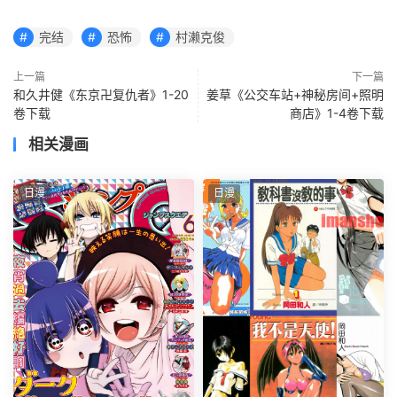
完结
恐怖
村濑克俊
上一篇
下一篇
和久井健《东京卍复仇者》1-20
姜草《公交车站+神秘房间+照明
卷下载
商店》1-4卷下载
相关漫画
日漫
日漫