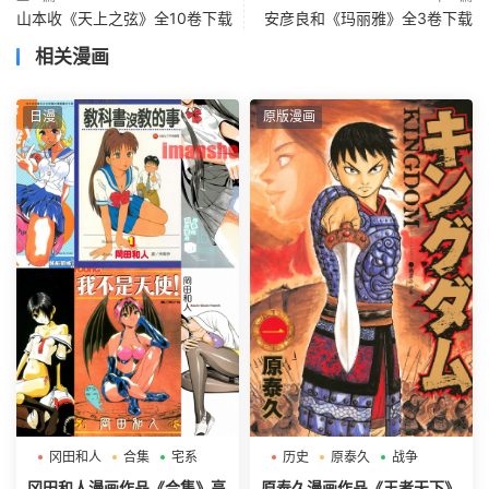
山本收《天上之弦》全10卷下载
安彦良和《玛丽雅》全3卷下载
相关漫画
日漫
原版漫画
冈田和人
合集
宅系
历史
原泰久
战争
冈田和人漫画作品《合集》高
原泰久漫画作品《王者天下》