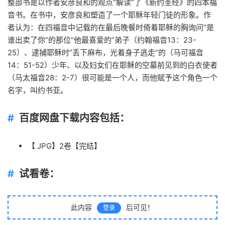
整部书是以作者
安彦良和
的观点“解读”了《新约圣经》的四本福
音书。在书中，安彦良和塑造了一个耶稣年轻门徒的形象。作
者认为：在四福音中记载的在最后晚餐时倚着耶稣的胸询问“是
谁出卖了你”的那位“他最喜爱的”弟子（约翰福音
13
：
23-
25
）、逮捕耶稣时“丢下麻布，光着身子逃走”的（马可福音
14
：
51-52
）少年、以及妇女们在耶稣的空墓前见到的白衣使者
（马太福音
28
：
2-7
）很可能是一个人，而他赋予这个角色一个
名字，叫约书亚。
百度网盘下载内容包括：
【 JPG】2卷【完结】
试看卷：
此内容
后可见！
登录