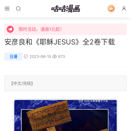
限时活动，漫画1元起！
限时特价购买终身会员享受全站免费体验！
限时活动，漫画1元起！
安彦良和《耶稣JESUS》全2卷下载
限时特价购买终身会员享受全站免费体验！
日漫
2023-06-15
673
【中文/
完结
】