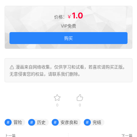
1.0
￥
价格：
VIP免费
购买
漫画来自网络收集，仅供学习和试看，若喜欢请购买正版。
无意侵害您的权益，请联系我们删除。
0
0
冒险
历史
安彦良和
完结
上一篇
下一篇