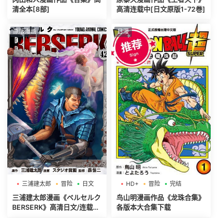
清全本[8部]
高清连载中[日文原版1-72巻]
原版漫画
日漫
三浦建太郎
冒险
日文
HD+
冒险
完结
三浦建太郎漫画《ベルセルク
鸟山明漫画作品《龙珠合集》
BERSERK》高清日文/连载中
各版本大合集下载
[第01-42巻]