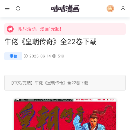
限时活动，漫画1元起！
限时特价购买终身会员享受全站免费体验！
限时活动，漫画1元起！
牛佬《皇朝传奇》全22卷下载
限时特价购买终身会员享受全站免费体验！
港台
2023-06-14
519
【中文/
完结
】
牛佬
《皇朝传奇》全22卷下载