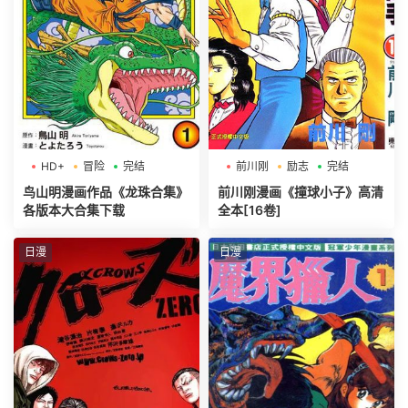
HD+
冒险
完结
前川刚
励志
完结
鸟山明漫画作品《龙珠合集》
前川刚漫画《撞球小子》高清
各版本大合集下载
全本[16卷]
日漫
日漫