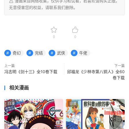
漫画来自网络收集，仅供学习和试看，若喜欢请购买正版。
无意侵害您的权益，请联系我们删除。
0
0
奇幻
完结
武侠
牛佬
上一篇
下一篇
冯志明《剑十三》全10卷下载
邱福龙《少林寺第八铜人》全60
卷下载
相关漫画
日漫
日漫