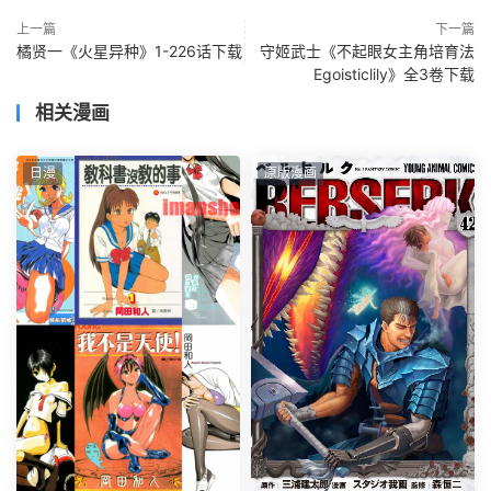
上一篇
下一篇
橘贤一《火星异种》1-226话下载
守姬武士《不起眼女主角培育法
Egoisticlily》全3卷下载
相关漫画
日漫
原版漫画