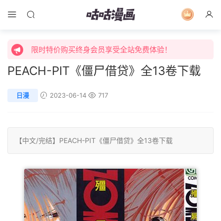
限时特价购买终身会员享受全站免费体验！
限时活动，漫画1元起！
限时特价购买终身会员享受全站免费体验！
PEACH-PIT《僵尸借贷》全13卷下载
日漫
2023-06-14
717
【中文/
完结
】
PEACH-PIT
《僵尸借贷》全13卷下载