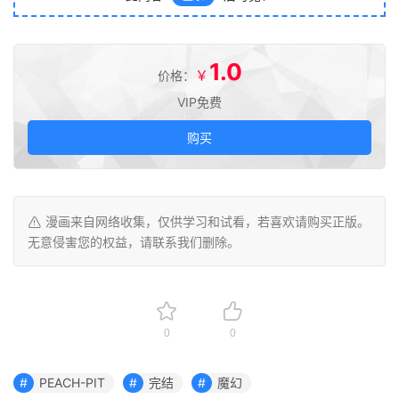
1.0
￥
价格：
VIP免费
购买
漫画来自网络收集，仅供学习和试看，若喜欢请购买正版。
无意侵害您的权益，请联系我们删除。
0
0
PEACH-PIT
完结
魔幻