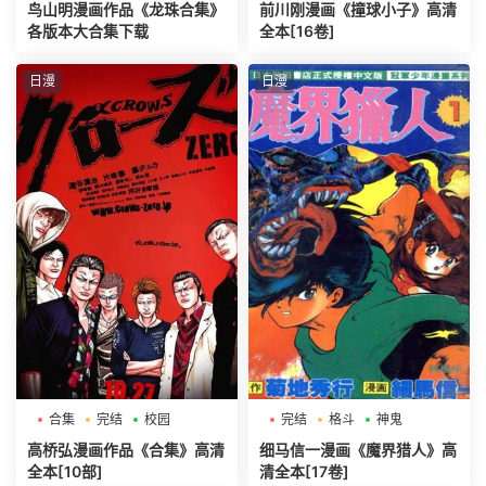
鸟山明漫画作品《龙珠合集》
前川刚漫画《撞球小子》高清
各版本大合集下载
全本[16卷]
日漫
日漫
合集
完结
校园
完结
格斗
神鬼
高桥弘漫画作品《合集》高清
细马信一漫画《魔界猎人》高
全本[10部]
清全本[17卷]