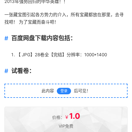
2013年强势回归的中华英雄！！
一张藏宝图引起各方势力的介入，所有宝藏都放在那里，去寻
找吧！ 为了宝藏而奋斗吧！
百度网盘下载内容包括：
【 JPG】28卷全【完结】分辨率：1000*1400
试看卷：
此内容
后可见！
登录
1.0
￥
价格：
VIP免费