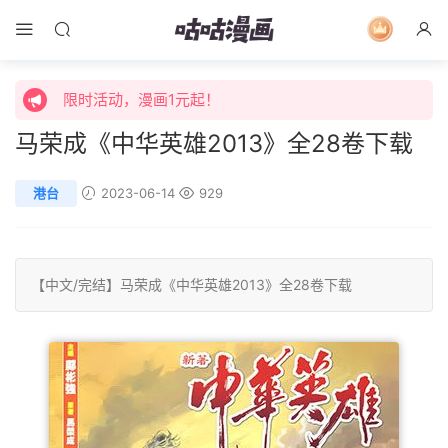
限时活动，漫画1元起！
限时特价购买终身会员享受全站免费体验！
限时活动，漫画1元起！
马荣成《中华英雄2013》全28卷下载
限时特价购买终身会员享受全站免费体验！
港台
2023-06-14
929
【中文/
完结
】
马荣成
《中华英雄2013》全28卷下载