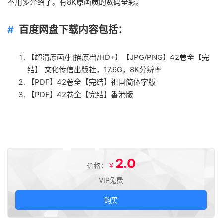
不用多介绍了。有8K原画质的数码全彩。
百度网盘下载内容包括：
【
超清原画/扫描原档/
HD+
】【JPG/PNG】42卷全【完
结】 文化传信出版社，17.6G，8K分辨率
【PDF】42卷全【完结】祖国简体字版
【PDF】42卷全【完结】香港版
2.0
￥
价格：
VIP免费
购买