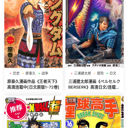
历史
原泰久
战争
三浦建太郎
冒险
日文
原泰久漫画作品《王者天下》
三浦建太郎漫画《ベルセルク
高清连载中[日文原版1-72巻]
BERSERK》高清日文/连载中
[第01-42巻]
日漫
日漫