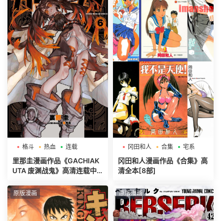
格斗
热血
连载
冈田和人
合集
宅系
里那圭漫画作品《GACHIAK
冈田和人漫画作品《合集》高
UTA 废渊战鬼》高清连载中[1
清全本[8部]
-158话]
原版漫画
原版漫画