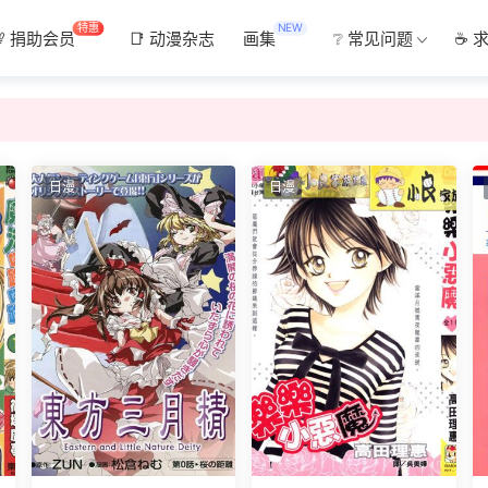
特惠
NEW
💯 捐助会员
📑 动漫杂志
画集
❔ 常见问题
☕ 
日漫
日漫